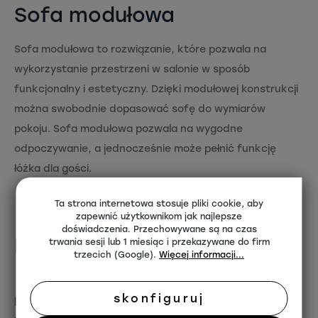
Sofa modułowa
Sofa modułowa to rozwiązanie, które pozwala na
wykorzystanie przestrzeni w salonie w sposób
funkcjonalny i estetyczny. Dzięki modułowej konstrukcji
można swobodnie dopasować sofę do wymiarów
pokoju. Sofa modułowa pozwala na wygodne
odpoczywanie, a jednocześnie może pełnić funkcję
łóżka dla gości.
Ta strona internetowa stosuje pliki cookie, aby
zapewnić użytkownikom jak najlepsze
doświadczenia. Przechowywane są na czas
Biurko modułowe
trwania sesji lub 1 miesiąc i przekazywane do firm
trzecich (Google).
Więcej informacji...
Biurko modułowe to idealne rozwiązanie dla osób, które
skonfiguruj
pracują w domu lub uczą się w trybie zdalnym. Dzięki