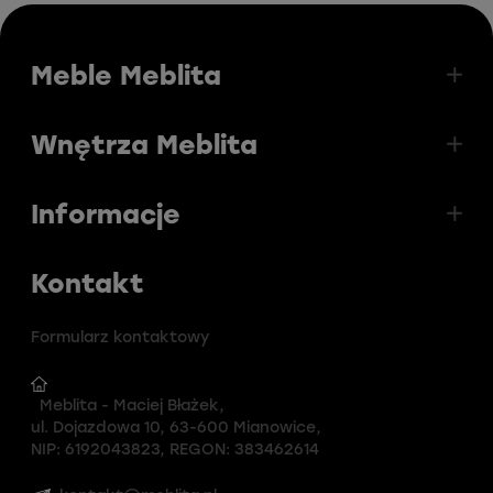
Meble Meblita
Wnętrza Meblita
Informacje
Kontakt
Formularz kontaktowy
Meblita - Maciej Błażek,
ul. Dojazdowa 10, 63-600 Mianowice,
NIP: 6192043823, REGON: 383462614