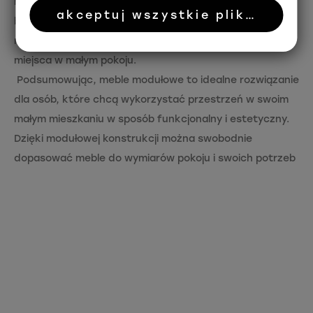
modułowej konstrukcji można swobodnie dopasować
akceptuj wszystkie pliki cookie
biurko do wymiarów pokoju. Biurko modułowe pozwala
na wygodną pracę, a jednocześnie na oszczędzenie
miejsca w małym pokoju.
Podsumowując, meble modułowe to idealne rozwiązanie
dla osób, które chcą wykorzystać przestrzeń w swoim
małym mieszkaniu w sposób funkcjonalny i estetyczny.
Dzięki modułowej konstrukcji można swobodnie
dopasować meble do wymiarów pokoju i swoich potrzeb