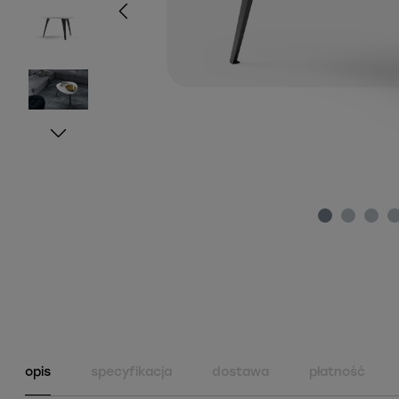
opis
specyfikacja
dostawa
płatność