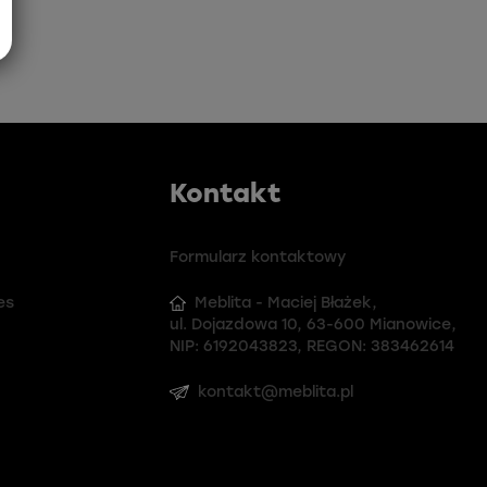
Kontakt
Formularz kontaktowy
es
Meblita - Maciej Błażek,
ul. Dojazdowa 10, 63-600 Mianowice,
NIP: 6192043823, REGON: 383462614
kontakt@meblita.pl