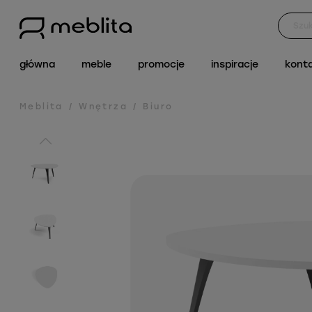
główna
meble
promocje
inspiracje
kont
Meblita
Wnętrza
Biuro
/
/