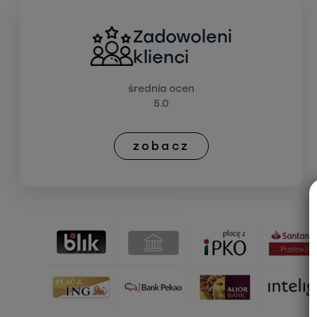
Zadowoleni
klienci
średnia ocen
5.0
zobacz