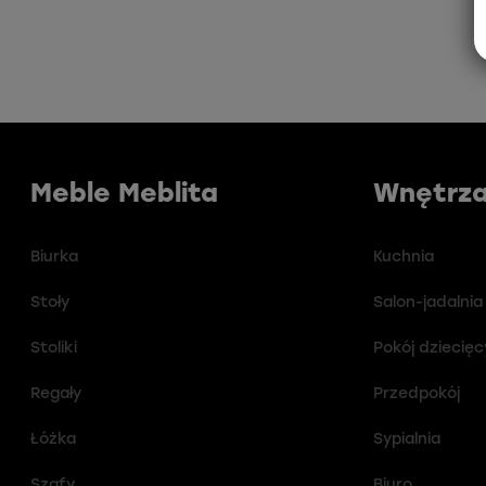
Meble Meblita
Wnętrza
Biurka
Kuchnia
Stoły
Salon-jadalnia
Stoliki
Pokój dziecięc
Regały
Przedpokój
Łóżka
Sypialnia
Szafy
Biuro