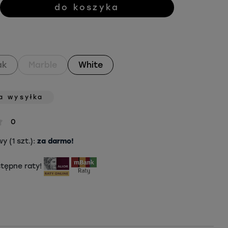
do koszyka
ak
Marble
White
a wysyłka
0
 (1 szt.):
za darmo!
tępne raty!