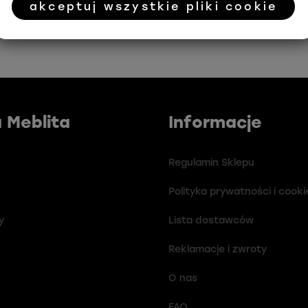
akceptuj wszystkie pliki cookie
 Meblita
Informacje
Regulamin Sklepu
Polityka prywatności i cooki
y
Lista dostawców
Reklamacje i zwroty
O nas
FAQ