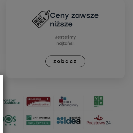
Ceny zawsze
niższe
Jesteśmy
najtańsi!
zobacz