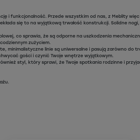
ancję i funkcjonalność. Przede wszystkim od nas, z Meblity wi
ekłada się to na wyjątkową trwałość konstrukcji. Solidne nogi
blowej, co sprawia, że są odporne na uszkodzenia mechaniczne
i i codziennym zużyciem.
, minimalistyczne linie są uniwersalne i pasują zarówno do t
achwycać gości i czynić Twoje wnętrze wyjątkowym.
również styl, który sprawi, że Twoje spotkania rodzinne i przy
ażu.