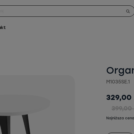
akt
Organ
M1035SE.1
329,00 
399,00 
Najniższa cena 